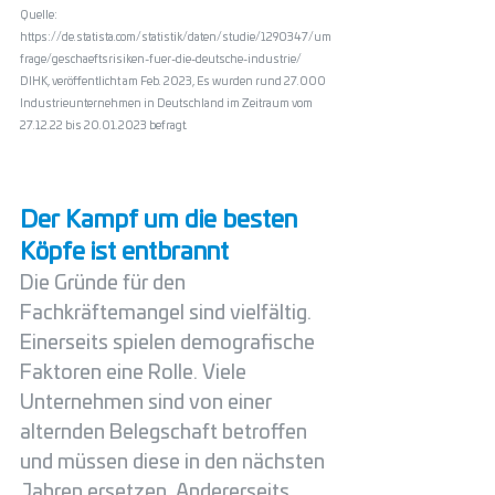
Quelle: 
https://de.statista.com/statistik/daten/studie/1290347/um
frage/geschaeftsrisiken-fuer-die-deutsche-industrie/
DIHK, veröffentlicht am Feb. 2023, Es wurden rund 27.000 
Industrieunternehmen in Deutschland im Zeitraum vom 
27.12.22 bis 20.01.2023 befragt.
Der Kampf um die besten 
Köpfe ist entbrannt 
Die Gründe für den 
Fachkräftemangel sind vielfältig. 
Einerseits spielen demografische 
Faktoren eine Rolle. Viele 
Unternehmen sind von einer 
alternden Belegschaft betroffen 
und müssen diese in den nächsten 
Jahren ersetzen. Andererseits 