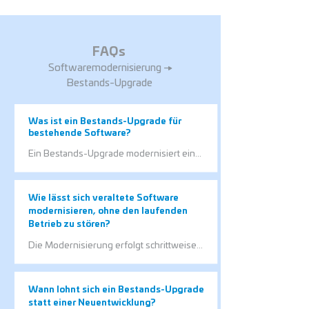
FAQs
Softwaremodernisierung →
Bestands-Upgrade
Was ist ein Bestands-Upgrade für
bestehende Software?
Ein Bestands-Upgrade modernisiert eine 
bestehende Anwendung gezielt, ohne 
sie komplett neu zu entwickeln. Dadurch 
können technische Risiken reduziert und 
Wie lässt sich veraltete Software
aktuelle Anforderungen erfüllt werden.
modernisieren, ohne den laufenden
Betrieb zu stören?
Die Modernisierung erfolgt schrittweise 
und gezielt an den betroffenen 
Komponenten. So bleibt die Software 
während der Umsetzung weitgehend 
Wann lohnt sich ein Bestands-Upgrade
nutzbar.
statt einer Neuentwicklung?