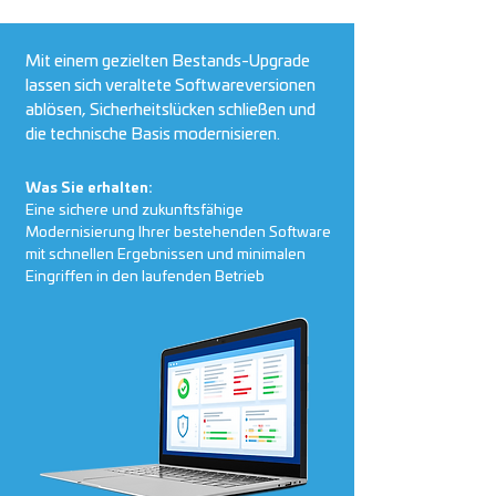
Mit einem gezielten Bestands-Upgrade
lassen sich veraltete Softwareversionen
ablösen, Sicherheitslücken schließen und
die technische Basis modernisieren.
Was Sie erhalten:
Eine sichere und zukunftsfähige
Modernisierung Ihrer bestehenden Software
mit schnellen Ergebnissen und minimalen
Eingriffen in den laufenden Betrieb