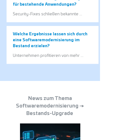
Fehler und beschleunigt Änderungen.
für bestehende Anwendungen?
Security-Fixes schließen bekannte 
Sicherheitslücken und schützen 
Anwendungen besser vor Angriffen. 
Dadurch sinkt das Risiko von Ausfällen und 
Welche Ergebnisse lassen sich durch
Datenverlusten.
eine Softwaremodernisierung im
Bestand erzielen?
Unternehmen profitieren von mehr 
Sicherheit, höherer Stabilität und einer 
zukunftsfähigen technischen Basis. 
Gleichzeitig bleiben bestehende 
Investitionen und Prozesse erhalten.
News zum Thema
Softwaremodernisierung →
Bestands-Upgrade