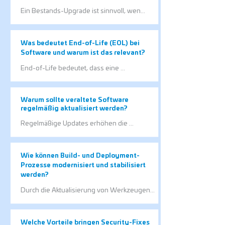
Ein Bestands-Upgrade ist sinnvoll, wenn 
die Software grundsätzlich funktioniert, 
aber technisch veraltet ist. Oft lassen sich 
damit schnell Verbesserungen erzielen, 
Was bedeutet End-of-Life (EOL) bei
ohne bewährte Prozesse zu verändern.
Software und warum ist das relevant?
End-of-Life bedeutet, dass eine 
Softwareversion vom Hersteller nicht 
mehr unterstützt wird. 
Sicherheitsupdates und 
Warum sollte veraltete Software
Fehlerbehebungen stehen dann häufig 
regelmäßig aktualisiert werden?
nicht mehr zur Verfügung.
Regelmäßige Updates erhöhen die 
Sicherheit, Stabilität und Kompatibilität einer 
Anwendung. Gleichzeitig werden 
technische Risiken und Wartungsaufwände 
Wie können Build- und Deployment-
reduziert.
Prozesse modernisiert und stabilisiert
werden?
Durch die Aktualisierung von Werkzeugen 
und Abläufen werden 
Softwarebereitstellungen zuverlässiger 
und besser nachvollziehbar. Das reduziert 
Welche Vorteile bringen Security-Fixes