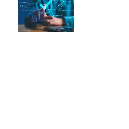
Pragmatische Upgrades mit
schnellem Nutzen
Intelligente Container
für mehr Struktur