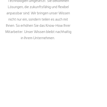
Technologien umgesetzt. Sie bekommen
Lösungen, die zukunftsfähig und flexibel
anpassbar sind. Wir bringen unser Wissen
nicht nur ein, sondern teilen es auch mit
Ihnen. So erhöhen Sie das Know-How Ihrer
Mitarbeiter. Unser Wissen bleibt nachhaltig
in Ihrem Unternehmen.
UNABHÄNGIGKEIT
Sie erhalten individuelle Lösungen.
Unabhängig von einengenden Technologien
und Anbietern und dennoch mit einem
hohen Grad an Standardisierung. Wir holen
das Beste für Ihr Projekt heraus.
Zufriedene Kunden sind