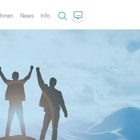
ehmen
News
Info