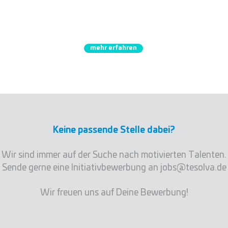
end
Junior Entwickler Frontend
(m/w
/d)
B
mehr erfahren
Keine passende Stelle dabei?
Wir sind immer auf der Suche nach motivierten Talenten.
Sende gerne eine Initiativbewerbung an
j
obs@tesolva.de
Wir freuen uns auf Deine Bewerbung!