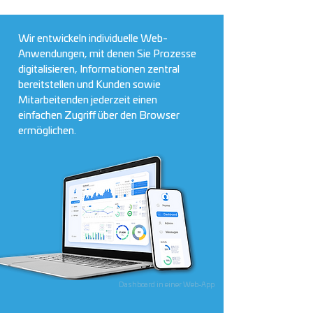
Wir entwickeln individuelle Web-
Anwendungen, mit denen Sie Prozesse
digitalisieren, Informationen zentral
bereitstellen und Kunden sowie
Mitarbeitenden jederzeit einen
einfachen Zugriff über den Browser
ermöglichen.
Dashboard in einer Web-App