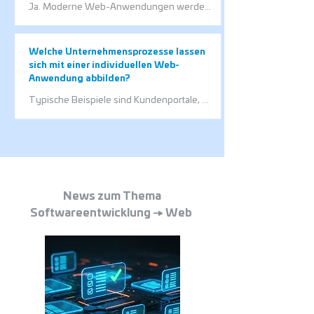
Ja. Moderne Web-Anwendungen werden 
responsiv entwickelt und passen sich 
automatisch an verschiedene 
Bildschirmgrößen und Geräte an.
Welche Unternehmensprozesse lassen
sich mit einer individuellen Web-
Anwendung abbilden?
Typische Beispiele sind Kundenportale, 
interne Verwaltungsprozesse, 
Datenerfassung, Freigabeworkflows oder 
Reporting-Lösungen. Die Anwendung wird 
dabei an die jeweiligen Anforderungen 
Ihres Unternehmens angepasst.
News zum Thema
Softwareentwicklung → Web