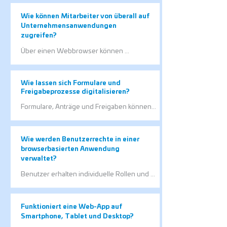
verschiedenen Geräten aus erreichbar. 
Updates und neue Funktionen stehen 
Wie können Mitarbeiter von überall auf
allen Nutzern sofort zur Verfügung.
Unternehmensanwendungen
zugreifen?
Über einen Webbrowser können 
Mitarbeiter unabhängig von Standort und 
Endgerät auf die Anwendung zugreifen. 
Voraussetzung ist lediglich eine 
Wie lassen sich Formulare und
entsprechende Berechtigung und 
Freigabeprozesse digitalisieren?
Internetverbindung.
Formulare, Anträge und Freigaben können 
direkt in einer Web-Anwendung abgebildet 
werden. Dadurch werden manuelle Schritte 
reduziert und Abläufe transparenter 
Wie werden Benutzerrechte in einer
gestaltet.
browserbasierten Anwendung
verwaltet?
Benutzer erhalten individuelle Rollen und 
Berechtigungen entsprechend ihrer 
Aufgaben. So können Informationen und 
Funktionen gezielt für bestimmte 
Funktioniert eine Web-App auf
Nutzergruppen freigegeben werden.
Smartphone, Tablet und Desktop?