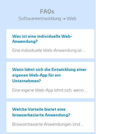
FAQs
Softwareentwicklung → Web
Was ist eine individuelle Web-
Anwendung?​​​​​​​
Eine individuelle Web-Anwendung ist 
eine speziell für Ihr Unternehmen 
entwickelte Software, die direkt im 
Browser genutzt wird. Sie bildet Ihre 
Wann lohnt sich die Entwicklung einer
Prozesse, Anforderungen und 
eigenen Web-App für ein
Arbeitsabläufe passgenau ab.
Unternehmen?
Eine eigene Web-App lohnt sich, wenn 
Standardsoftware wichtige 
Anforderungen nicht erfüllt oder 
Prozesse unnötig kompliziert macht. Sie 
Welche Vorteile bietet eine
schafft genau die Funktionen, die Ihr 
browserbasierte Anwendung?
Unternehmen benötigt.
Browserbasierte Anwendungen sind 
ohne Installation nutzbar und von 