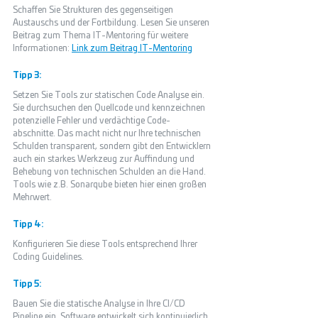
Schaffen Sie Strukturen des gegenseitigen 
Austauschs und der Fortbildung. 
Lesen Sie unseren 
Beitrag zum Thema IT-Mentoring für weitere 
Informationen
: 
Link zum Beitrag IT-Mentoring
Tipp 3
: 
Setzen Sie Tools zur statischen Code Analyse ein. 
Sie durchsuchen den Quellcode und kennzeichnen 
potenzielle Fehler und verdächtige Code-
abschnitte. Das macht nicht nur Ihre technischen 
Schulden transparent, sondern gibt den Entwicklern 
auch ein starkes Werkzeug zur Auffindung und 
Behebung von technischen Schulden an die Hand. 
Tools wie z.B. Sonarqube bieten hier einen großen 
Mehrwert.
Tipp 4: 
Konfigurieren Sie diese Tools entsprechend Ihrer 
Coding Guidelines.
Tipp 5: 
Bauen Sie die statische Analyse in Ihre CI/CD 
Pipeline ein. Software entwickelt sich kontinuierlich 