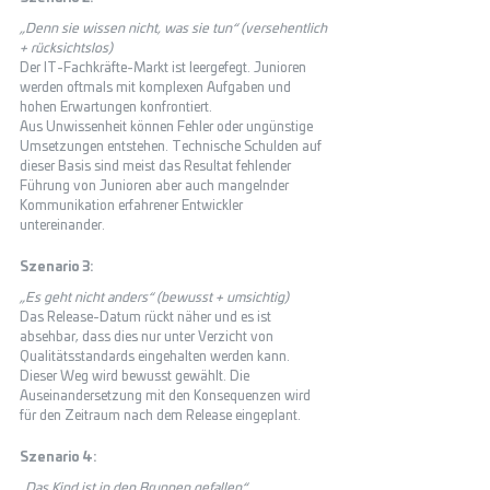
„Denn sie wissen nicht, was sie tun“ (versehentlich 
+ rücksichtslos) 
Der IT-Fachkräfte-Markt ist leergefegt. Junioren 
werden oftmals mit komplexen Aufgaben und 
hohen Erwartungen konfrontiert. 
Aus Unwissenheit können Fehler oder ungünstige 
Umsetzungen entstehen. Technische Schulden auf 
dieser Basis sind meist das Resultat fehlender 
Führung von Junioren aber auch mangelnder 
Kommunikation erfahrener Entwickler 
untereinander.  
Szenario 3: 
„Es geht nicht anders“ (bewusst + umsichtig) 
Das Release-Datum rückt näher und es ist 
absehbar, dass dies nur unter Verzicht von 
Qualitätsstandards eingehalten werden kann. 
Dieser Weg wird bewusst gewählt. Die  
Auseinandersetzung mit den Konsequenzen wird 
für den Zeitraum nach dem Release eingeplant.   
Szenario 4: 
„Das Kind ist in den Brunnen gefallen“ 