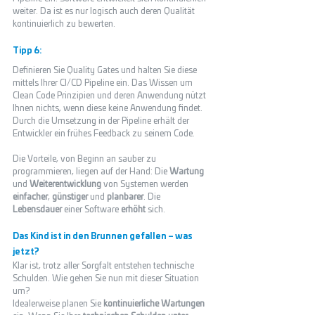
weiter. Da ist es nur logisch auch deren Qualität 
kontinuierlich zu bewerten.
Tipp 6:
Definieren Sie Quality Gates und halten Sie diese 
mittels Ihrer CI/CD Pipeline ein. Das Wissen um 
Clean Code Prinzipien und deren Anwendung nützt 
Ihnen nichts, wenn diese keine Anwendung findet. 
Durch die Umsetzung in der Pipeline erhält der 
Entwickler ein frühes Feedback zu seinem Code. 
Die Vorteile, von Beginn an sauber zu 
programmieren, liegen auf der Hand: Die 
Wartung
und 
Weiterentwicklung
 von Systemen werden 
einfacher
, 
günstiger
 und 
planbarer
. Die
Lebensdauer
 einer Software 
erhöht
 sich.  
Das Kind ist in den Brunnen gefallen – was 
jetzt?
Klar ist, trotz aller Sorgfalt entstehen technische 
Schulden. Wie gehen Sie nun mit dieser Situation 
um?   
Idealerweise planen Sie 
kontinuierliche Wartungen