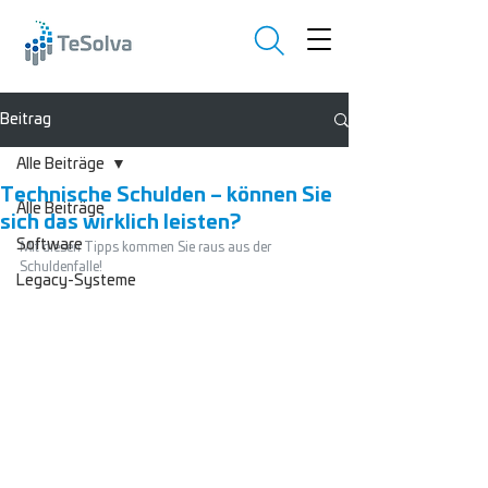
Beitrag
Alle Beiträge
Technische Schulden – können Sie
Alle Beiträge
sich das wirklich leisten?
Software
Mit diesen Tipps kommen Sie raus aus der 
Schuldenfalle! 
Legacy-Systeme