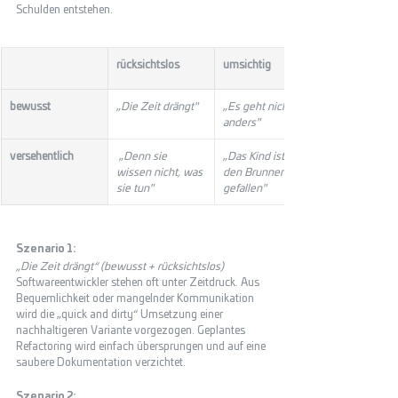
Schulden entstehen. 
rücksichtslos
umsichtig
bewusst
„
Die Zeit drängt"
​„
Es geht nicht 
anders"
​versehentlich
​ „
Denn sie 
„
Das Kind ist in 
wissen nicht, was 
den Brunnen 
sie tun"
gefallen"
Szenario 1: 
„Die Zeit drängt“ (bewusst + rücksichtslos) 
Softwareentwickler stehen oft unter Zeitdruck. Aus 
Bequemlichkeit oder mangelnder Kommunikation 
wird die „quick and dirty“ Umsetzung einer 
nachhaltigeren Variante vorgezogen. Geplantes 
Refactoring wird einfach übersprungen und auf eine 
saubere Dokumentation verzichtet.  
Szenario 2: 